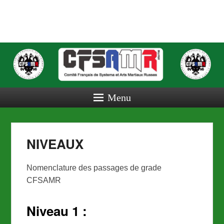
COMITE
FRANCAIS
DE
SYSTEMA
Menu
ET ARTS
MARTIAUX
NIVEAUX
RUSSES
Nomenclature des passages de grade
CFSAMR
Niveau 1 :