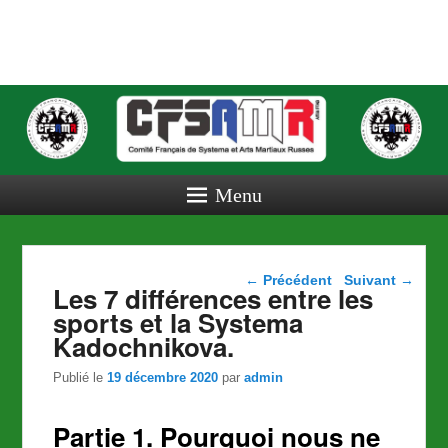
COMITE
FRANCAIS
DE
SYSTEMA
Menu
ET ARTS
MARTIAUX
Navigation dans les
←
Précédent
Suivant
→
Les 7 différences entre les
RUSSES
articles
sports et la Systema
Kadochnikova.
Publié le
19 décembre 2020
par
admin
Partie 1. Pourquoi nous ne