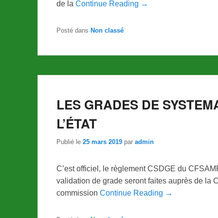
de la
Continue Reading →
Posté dans
Non classé
LES GRADES DE SYSTEM
L’ÉTAT
Publié le
25 mars 2019
par
admin
C’est officiel, le règlement CSDGE du CFSAM
validation de grade seront faites auprès de l
commission
Continue Reading →