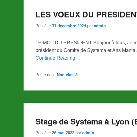
LES VOEUX DU PRESIDEN
Publié le
31 décembre 2024
par
admin
LE MOT DU PRESIDENT Bonjour à tous, Je me 
président du Comité de Systema et Arts Marti
Continue Reading →
Posté dans
Non classé
Stage de Systema à Lyon (B
Publié le
26 mai 2022
par
admin