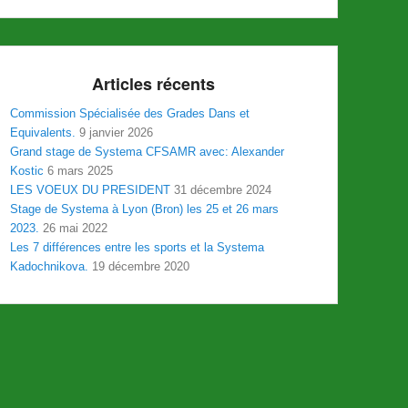
Articles récents
Commission Spécialisée des Grades Dans et
Equivalents.
9 janvier 2026
Grand stage de Systema CFSAMR avec: Alexander
Kostic
6 mars 2025
LES VOEUX DU PRESIDENT
31 décembre 2024
Stage de Systema à Lyon (Bron) les 25 et 26 mars
2023.
26 mai 2022
Les 7 différences entre les sports et la Systema
Kadochnikova.
19 décembre 2020