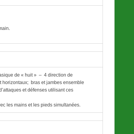
.
main.
ique de « huit » – 4 direction de
et horizontaux; bras et jambes ensemble
’attaques et défenses utilisant ces
avec les mains et les pieds simultanées.