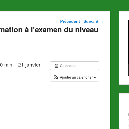
Navigation dans les
←
Précédent
Suivant
→
articles
mation à l’examen du niveau
0 min – 21 janvier
Calendrier
Ajouter au calendrier