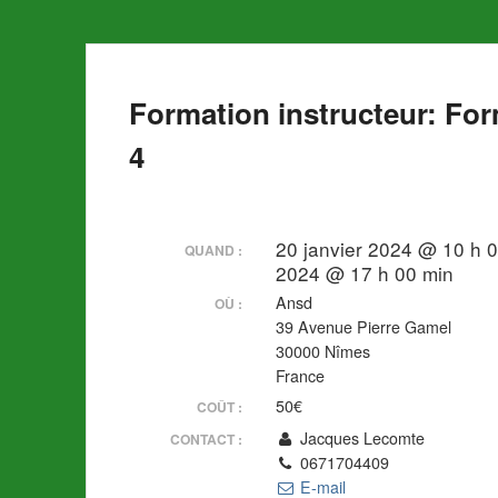
Formation instructeur: For
4
20 janvier 2024 @ 10 h 0
QUAND :
2024 @ 17 h 00 min
Ansd
OÙ :
39 Avenue Pierre Gamel
30000 Nîmes
France
50€
COÛT :
Jacques Lecomte
CONTACT :
0671704409
E-mail