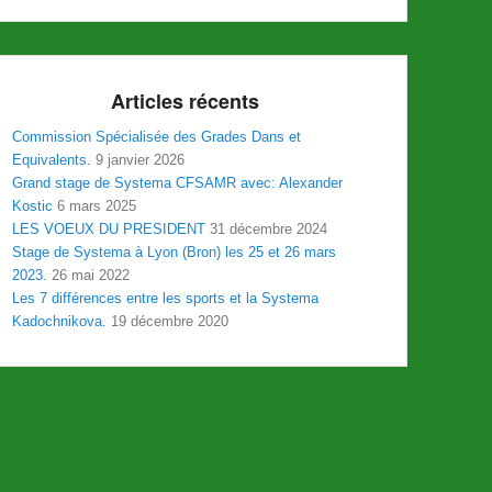
Articles récents
Commission Spécialisée des Grades Dans et
Equivalents.
9 janvier 2026
Grand stage de Systema CFSAMR avec: Alexander
Kostic
6 mars 2025
LES VOEUX DU PRESIDENT
31 décembre 2024
Stage de Systema à Lyon (Bron) les 25 et 26 mars
2023.
26 mai 2022
Les 7 différences entre les sports et la Systema
Kadochnikova.
19 décembre 2020