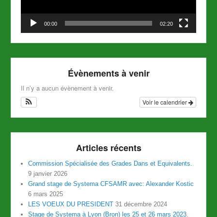
00:00
02:20
Évènements à venir
Il n’y a aucun évènement à venir.
Voir le calendrier
Articles récents
Commission Spécialisée des Grades Dans et Equivalents.
9 janvier 2026
Grand stage de Systema CFSAMR avec: Alexander Kostic
6 mars 2025
LES VOEUX DU PRESIDENT
31 décembre 2024
Stage de Systema à Lyon (Bron) les 25 et 26 mars 2023.